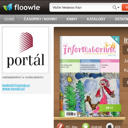
V
ČASOPISY / NOVINY
KNIHY
KATALOGY
OSTATN
DOMŮ
I
J
Ka
nakladatelství a vydavatelství
bedrich@
portal.cz
www.portal.cz/
28
Kč
PC, Mac
Android
iOS