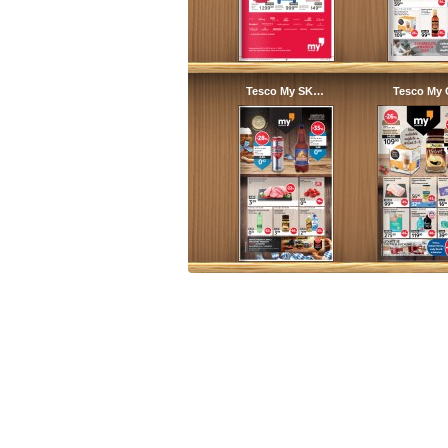
Tesco My SK…
Tesco My