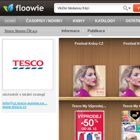
V
ČASOPISY / NOVINY
KNIHY
KATALOGY
OSTATN
DOMŮ
Informace
Publikace
Tesco Stores ČR a.s
Festival Krásy CZ
Festival K
obchodník s lokální strategií
info@cz.tesco-europe.co…
Tesco My Výprodej…
Tesco My
www.itesco.cz