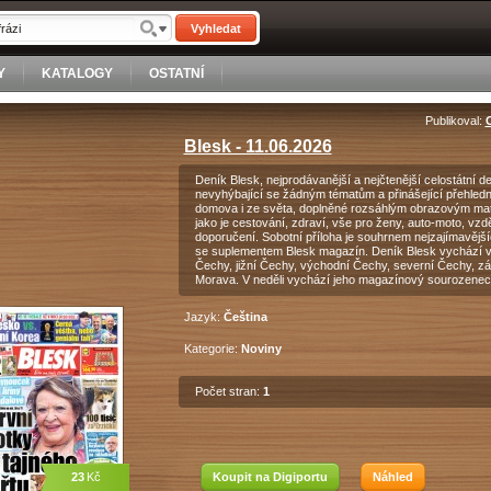
Vyhledat
Y
KATALOGY
OSTATNÍ
Publikoval:
Blesk - 11.06.2026
Deník Blesk, nejprodávanější a nejčtenější celostátní 
nevyhýbající se žádným tématům a přinášející přehledn
domova i ze světa, doplněné rozsáhlým obrazovým mate
jako je cestování, zdraví, vše pro ženy, auto-moto, vzd
doporučení. Sobotní příloha je souhrnem nejzajímavější
se suplementem Blesk magazín. Deník Blesk vychází v 
Čechy, jižní Čechy, východní Čechy, severní Čechy, záp
Morava. V neděli vychází jeho magazínový sourozenec
Jazyk:
Čeština
Kategorie:
Noviny
Počet stran:
1
23
Kč
Koupit na Digiportu
Náhled