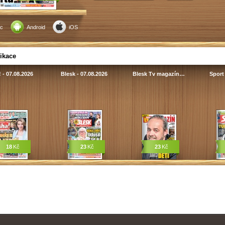
c
Android
iOS
ikace
 - 07.08.2026
Blesk - 07.08.2026
Blesk Tv magazín…
Sport 
18
Kč
23
Kč
23
Kč