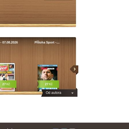
- 07.08.2026
Příloha Sport -…
27
Kč
27
Kč
Od autora