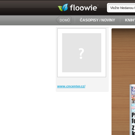
ČASOPISY / NOVINY
KNIH
DOMŮ
www.cncenter.cz/