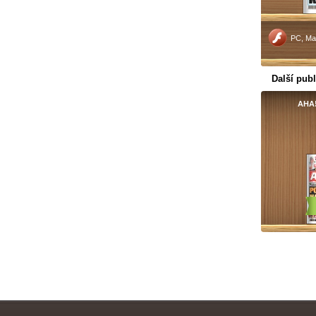
PC, Ma
Další publ
AHA!