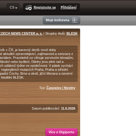
CS
Registrujte se
Přihlášení
Moje knihovna
CZECH NEWS CENTER a. s.
| Skupiny titulů:
BLESK
deník v ČR, je barevný deník nové doby
é aktuální zpravodajství, zajímavosti a senzace z
riálem. Pravidelně se věnuje servisním tématům,
ělávání nebo bydlení, články jsou plné rad a
ch událostí týdne ve společnosti. V pátek vychází
regionálních mutacích Praha, Praha a střední
adní Čechy, Brno a okolí, jižní Morava a severní
 Nedělní BLESK.
Typ:
Časopisy / Noviny
Datum publikování:
11.6.2026
Více o Digiportu