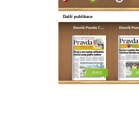
Další publikace
Denník Pravda 7.…
Denník Pra
EUR
2
E