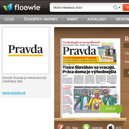
V
ČASOPISY / NOVINY
KNIHY
KATALOGY
OSTATN
DOMŮ
D
Ja
Ka
Denník Pravda je mienkotvorný
celoštátny titul.
www.pravda.sk
EUR
2
PC, Mac
Android
iOS