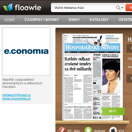
V
ČASOPISY / NOVINY
KNIHY
KATALOGY
OSTATN
DOMŮ
H
Ja
Ka
Největší vydavatelství
ekonomických a odborných
časopisů.
redakce@
ihned.cz
www.economia.cz
20
Kč
PC, Mac
Android
iOS