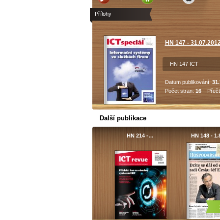
Přílohy
HN 147 - 31.07.201
HN 147 ICT
Datum publikování:
31.
Počet stran:
16
Přečt
Další publikace
HN 214 -…
HN 148 - 1.