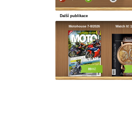
Další publikace
Motohouse 7-8/2026
Watch It! 
89
Kč