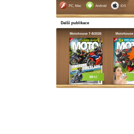
PC, Mac
Android
iOS
Další publikace
Motohouse 7-8/2026
Motohouse 
89
Kč