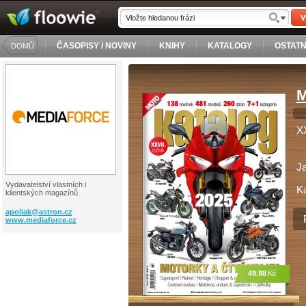
V
ČASOPISY / NOVINY
KNIHY
KATALOGY
OSTATN
DOMŮ
M
XX
J
Vydavatelství vlastních i
Ka
klientských magazínů.
apoliak@
astron.cz
www.mediaforce.cz
49.98
Kč