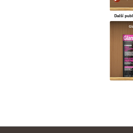
Další publ
Gl