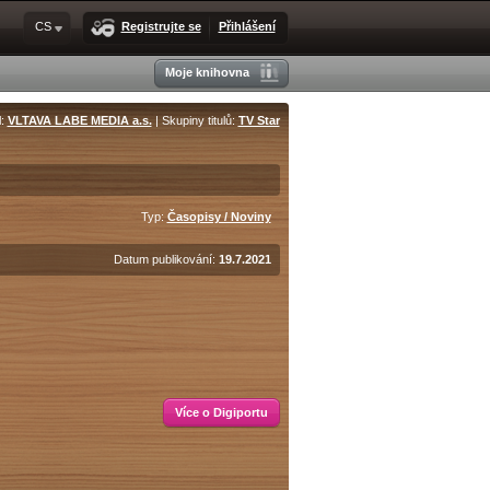
CS
Registrujte se
Přihlášení
Moje knihovna
l:
VLTAVA LABE MEDIA a.s.
| Skupiny titulů:
TV Star
Typ:
Časopisy / Noviny
Datum publikování:
19.7.2021
Více o Digiportu