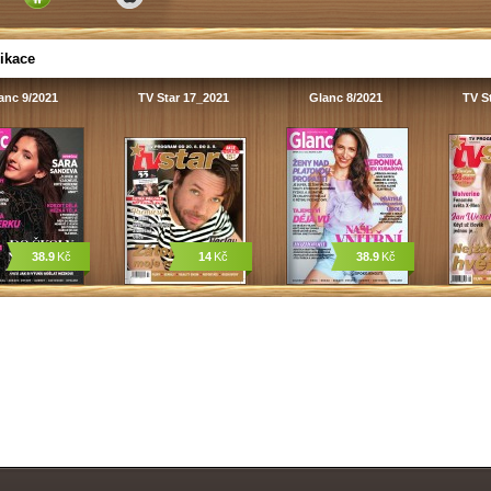
ikace
anc 9/2021
TV Star 17_2021
Glanc 8/2021
TV S
38.9
Kč
14
Kč
38.9
Kč