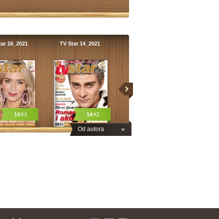
tar 16_2021
TV Star 14_2021
14
Kč
14
Kč
Od autora