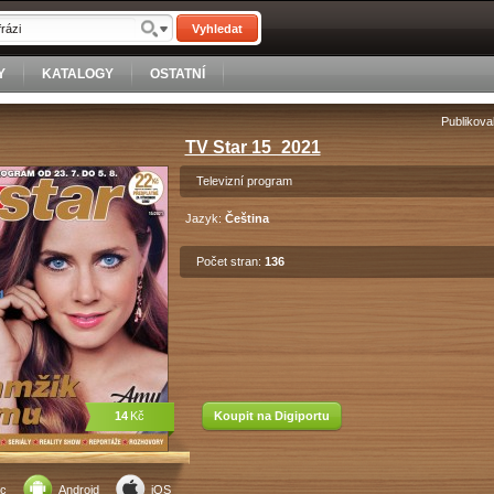
Vyhledat
Y
KATALOGY
OSTATNÍ
Publikova
TV Star 15_2021
Televizní program
Jazyk:
Čeština
Počet stran:
136
14
Kč
Koupit na Digiportu
c
Android
iOS