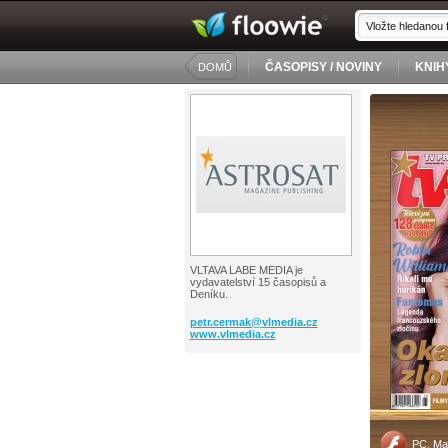
ČASOPISY / NOVINY
KNIH
DOMŮ
VLTAVA LABE MEDIA je
vydavatelství 15 časopisů a
Deníku.
petr.cermak@
vlmedia.cz
www.vlmedia.cz
PC, Ma