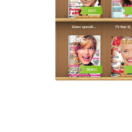
14
Kč
Glanc speciál…
TV Star 11
38.9
Kč