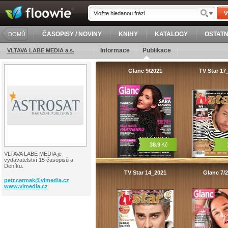
V
ČASOPISY / NOVINY
KNIHY
KATALOGY
OSTATN
DOMŮ
Informace
Publikace
VLTAVA LABE MEDIA a.s.
Glanc 9/2021
TV Star 17
38.9
Kč
VLTAVA LABE MEDIA je
vydavatelství 15 časopisů a
Deníku.
TV Star 14_2021
Glanc 7/
petr.cermak@
vlmedia.cz
www.vlmedia.cz