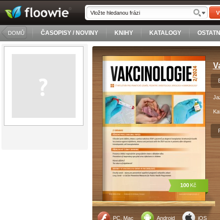
V
ČASOPISY / NOVINY
KNIHY
KATALOGY
OSTATN
DOMŮ
V
Ja
Ka
100
Kč
PC, Mac
Android
iOS