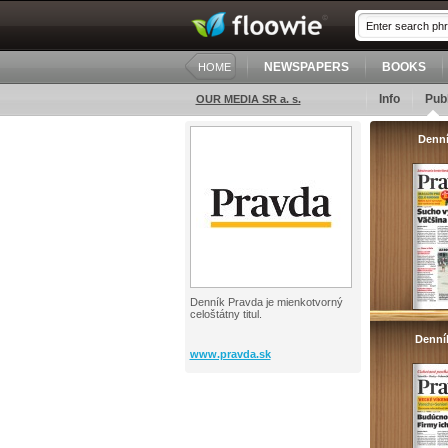
NEWSPAPERS
BOOKS
HOME
Info
Publ
OUR MEDIA SR a. s.
Denní
Denník Pravda je mienkotvorný
celoštátny titul.
Denní
www.pravda.sk