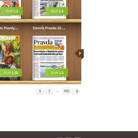
EUR
1.5
EUR
1.5
in Pravdy…
Denník Pravda 22.…
EUR
1.55
EUR
1.5
…
1
2
456