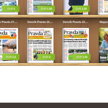
EUR
2
EUR
1.55
EUR
1.55
k Pravda 27.…
Denník Pravda 24.…
Denník Pravda 23.…
Magaz
EUR
1.5
EUR
2
EUR
1.55