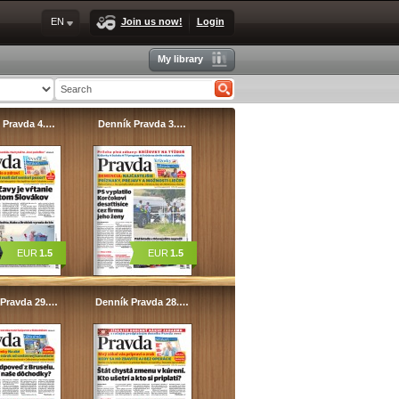
EN
Join us now!
Login
My library
 Pravda 4.…
Denník Pravda 3.…
EUR
1.5
EUR
1.5
 Pravda 29.…
Denník Pravda 28.…