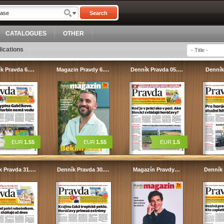
Search
CATALOGUES
OTHER
ications
k Pravda 6.…
Magazin Pravdy 6.…
Denník Pravda 05.…
Denník
EUR
1.55
EUR
1.55
EUR
1.5
k Pravda 31.…
Denník Pravda 30.…
Magazín Pravdy…
Denník