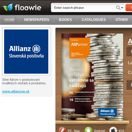
NEWSPAPERS
BOOKS
CATALOGUES
OTHER
HOME
A
L
C
Sme lídrom v poskytovaní
kvalitných služieb a produktov.
www.allianzsp.sk
PC, Mac
Android
iOS