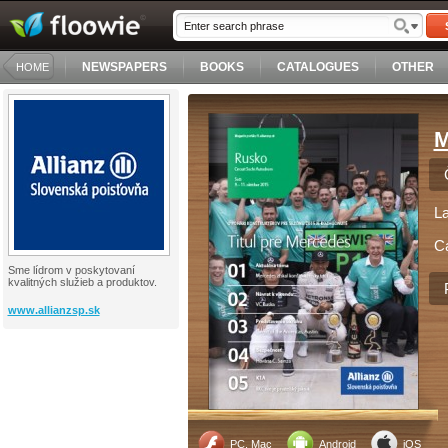
NEWSPAPERS
BOOKS
CATALOGUES
OTHER
HOME
M
L
C
Sme lídrom v poskytovaní
kvalitných služieb a produktov.
www.allianzsp.sk
PC, Mac
Android
iOS