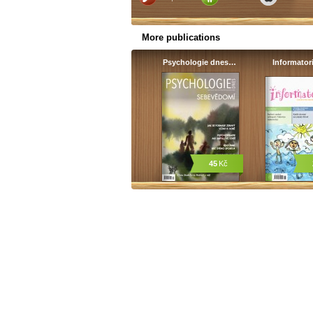
More publications
Psychologie dnes…
Informato
45
Kč