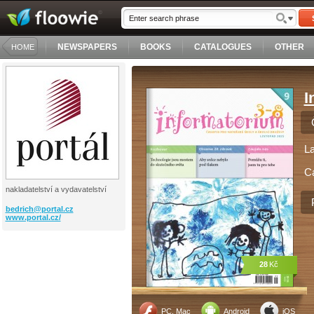
NEWSPAPERS
BOOKS
CATALOGUES
OTHER
HOME
I
L
C
nakladatelství a vydavatelství
bedrich@
portal.cz
www.portal.cz/
28
Kč
PC, Mac
Android
iOS