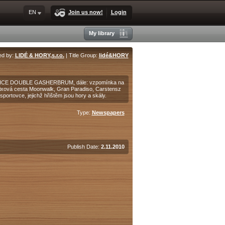
EN
Join us now!
Login
My library
ed by:
LIDÉ & HORY,s.r.o.
| Title Group:
lidé&HORY
DICE DOUBLE GASHERBRUM, dále: vzpomínka na
 mixová cesta Moonwalk, Gran Paradiso, Carstensz
ortovce, jejichž hřištěm jsou hory a skály.
Type:
Newspapers
Publish Date:
2.11.2010