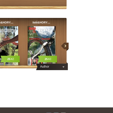
dé&HORY…
lidé&HORY…
25
Kč
25
Kč
Author