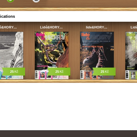
ications
dé&HORY…
Lidé&HORY…
lide&HORY…
Li
25
Kč
25
Kč
25
Kč