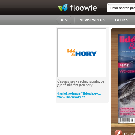
NEWSPAPERS
BOOKS
HOME
Časopis pro všechny sportovce,
jejichž hřištěm jsou hory
daniel.polman@lideahory…
www.lideahory.cz
PC, Ma