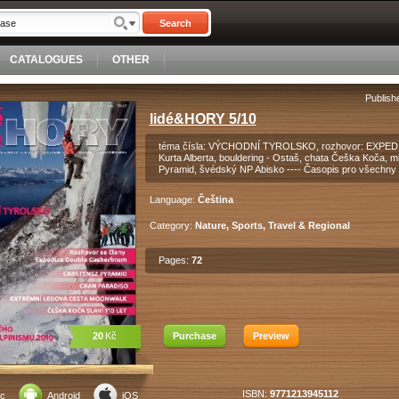
Search
CATALOGUES
OTHER
Publish
lidé&HORY 5/10
téma čísla: VÝCHODNÍ TYROLSKO, rozhovor: EXPE
Kurta Alberta, bouldering - Ostaš, chata Češka Koča,
Pyramid, švédský NP Abisko ---- Časopis pro všechny sp
Language:
Čeština
Category:
Nature, Sports, Travel & Regional
Pages:
72
20
Kč
Purchase
Preview
ISBN:
9771213945112
c
Android
iOS