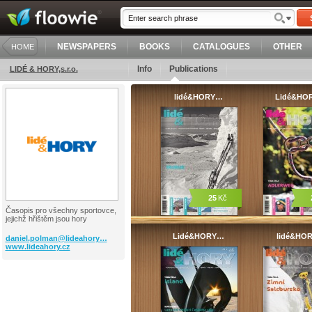
NEWSPAPERS
BOOKS
CATALOGUES
OTHER
HOME
Info
Publications
LIDÉ & HORY,s.r.o.
lidé&HORY…
Lidé&HO
25
Kč
Časopis pro všechny sportovce,
jejichž hřištěm jsou hory
Lidé&HORY…
lidé&HO
daniel.polman@lideahory…
www.lideahory.cz