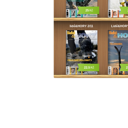
25
Kč
lidé&HORY 2/11
Lidé&HORY
22.5
Kč
2