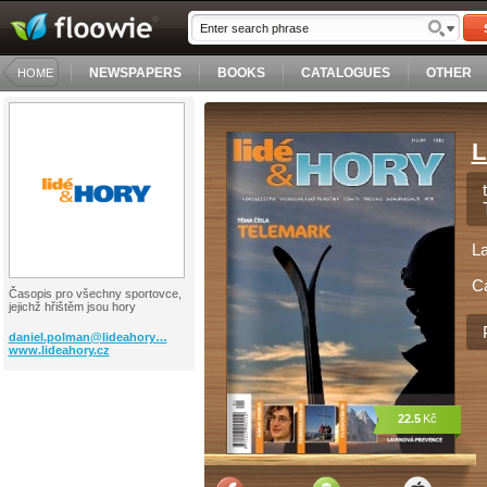
NEWSPAPERS
BOOKS
CATALOGUES
OTHER
HOME
L
L
C
Časopis pro všechny sportovce,
jejichž hřištěm jsou hory
daniel.polman@lideahory…
www.lideahory.cz
22.5
Kč