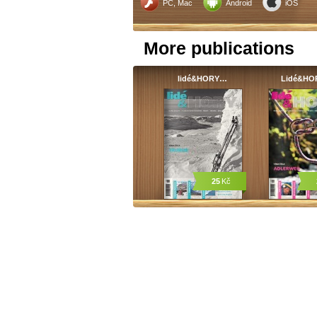
PC, Mac
Android
iOS
More publications
lidé&HORY…
Lidé&H
25
Kč