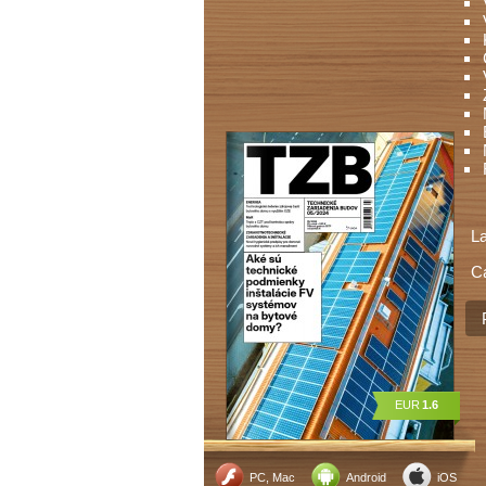
L
C
EUR
1.6
PC, Mac
Android
iOS