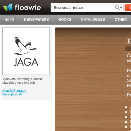
NEWSPAPERS
BOOKS
CATALOGUES
OTHER
HOME
T
Č
in
Pr
o 
Vydavateľ literatúry z oblasti
Sl
stavebníctva a bývania
Pr
distrib@
jaga.sk
www.jaga.sk
Pr