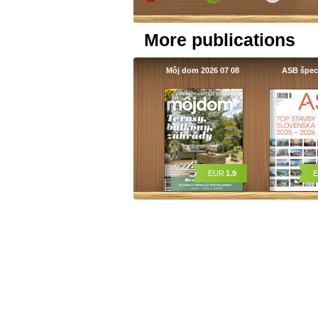
More publications
Môj dom 2026 07 08
ASB špec
EUR
1.9