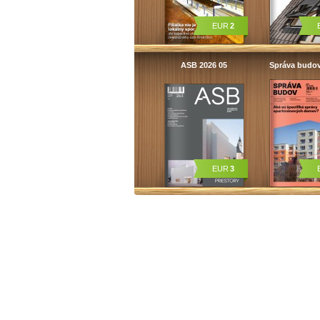
EUR
2
ASB 2026 05
Správa budo
EUR
3