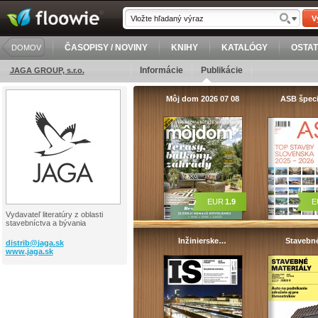
V
ČASOPISY / NOVINY
KNIHY
KATALÓGY
OSTA
DOMOV
Informácie
Publikácie
JAGA GROUP, s.r.o.
Môj dom 2026 07 08
ASB špec
EUR
1.9
E
Vydavateľ literatúry z oblasti
stavebníctva a bývania
Inžinierske…
Staveb
distrib@
jaga.sk
www.jaga.sk