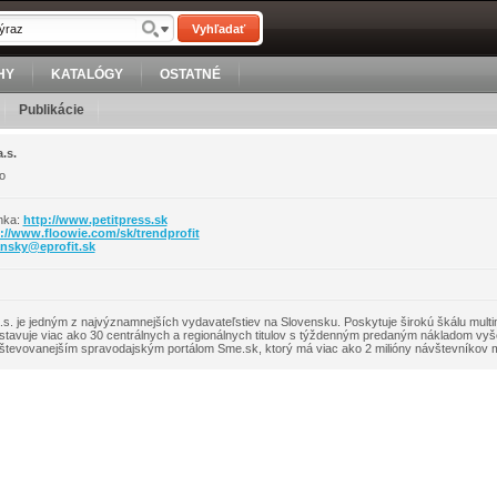
Vyhľadať
HY
KATALÓGY
OSTATNÉ
Publikácie
a.s.
o
nka:
http://www.petitpress.sk
://www.floowie.com/sk/trendprofit
ansky@
eprofit.sk
a.s. je jedným z najvýznamnejších vydavateľstiev na Slovensku. Poskytuje širokú škálu multim
stavuje viac ako 30 centrálnych a regionálnych titulov s týždenným predaným nákladom vyše
števovanejším spravodajským portálom Sme.sk, ktorý má viac ako 2 milióny návštevníkov