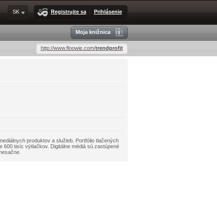
SK
Registrujte sa
Prihlásenie
Moja knižnica
http://www.floowie.com/
trendprofit
ediálnych produktov a služieb. Portfólio tlačených
 600 tisíc výtlačkov. Digitálne médiá sú zastúpené
 mesačne.