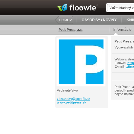
ČASOPISY / NOVINY
KNI
DOMOV
Informácie
Petit Press, a.s.
Petit Press, 
Vydavateľstv
Webová strá
Floowie:
http
E-mail :
zitn
Petit Press, 
Vydavateľstvo
periodík pred
najmä najnav
zitnansky@
eprofit.sk
www.petitpress.sk