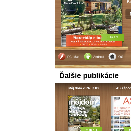
Ka
EUR
1.9
PC, Mac
Android
iOS
Ďalšie publikácie
Môj dom 2026 07 08
ASB špec
EUR
1.9