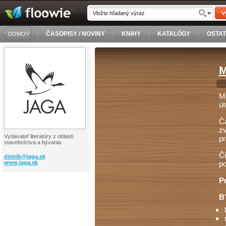
V
ČASOPISY / NOVINY
KNIHY
KATALÓGY
OSTA
DOMOV
M
Mô
út
Ča
zv
Vydavateľ literatúry z oblasti
pr
stavebníctva a bývania
Či
distrib@
jaga.sk
www.jaga.sk
po
Pr
B