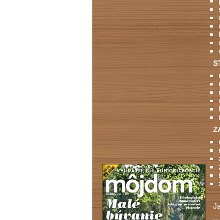
S
Z
J