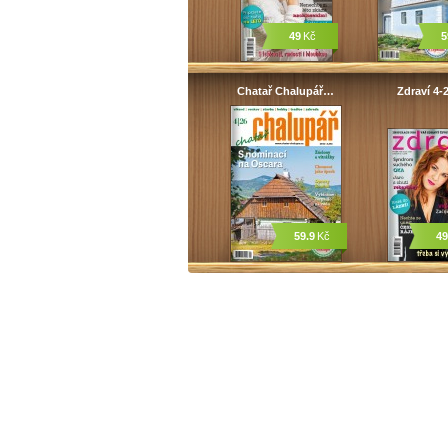
49
Kč
5
Chatař Chalupář…
Zdraví 4-
59.9
Kč
49