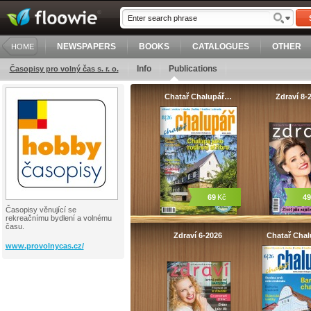
NEWSPAPERS
BOOKS
CATALOGUES
OTHER
HOME
Info
Publications
Časopisy pro volný čas s. r. o.
Chatař Chalupář…
Zdraví 8-
69
Kč
49
Časopisy věnující se
rekreačnímu bydlení a volnému
času.
Zdraví 6-2026
Chatař Cha
www.provolnycas.cz/