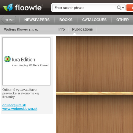
NEWSPAPERS
BOOKS
CATALOGUES
OTHER
HOME
Info
Publications
Wolters Kluwer s. r. o.
Odborné vydavateľstvo
právnickej a ekonomickej
literatúry
online@
iura.sk
www.wolterskluwer.sk