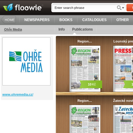
NEWSPAPERS
BOOKS
CATALOGUES
OTHER
HOME
Info
Publications
Ohře Media
Region…
Lounský pre
10
Kč
www.ohremedia.cz/
Region…
Žatecké nov