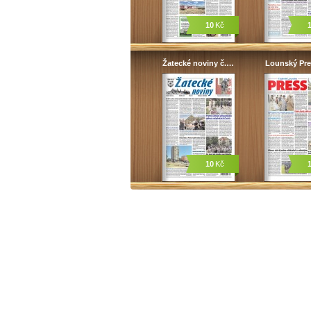
10
Kč
Žatecké noviny č.…
Lounský Pre
10
Kč