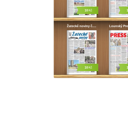
10
Kč
Žatecké noviny č.…
Lounský Pre
10
Kč