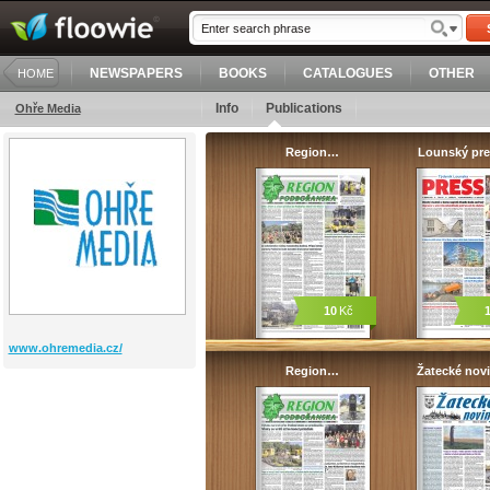
NEWSPAPERS
BOOKS
CATALOGUES
OTHER
HOME
Info
Publications
Ohře Media
Region…
Lounský pre
10
Kč
www.ohremedia.cz/
Region…
Žatecké nov