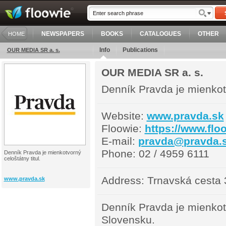
NEWSPAPERS
BOOKS
CATALOGUES
OTHER
HOME
Info
Publications
OUR MEDIA SR a. s.
OUR MEDIA SR a. s.
Denník Pravda je mienkotv
Website:
www.pravda.sk
Floowie:
https://www.flo
E-mail:
pravda@
pravda.
Phone:
02 / 4959 6111
Denník Pravda je mienkotvorný
celoštátny titul.
Address:
Trnavská cesta 3
www.pravda.sk
Denník Pravda je mienkotv
Slovensku.