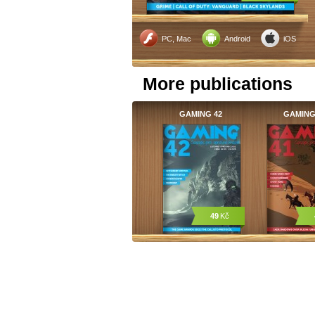
PC, Mac
Android
iOS
More publications
GAMING 42
GAMING
49
Kč