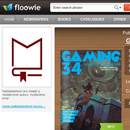
NEWSPAPERS
BOOKS
CATALOGUES
OTHER
HOME
Pub
G
L
C
Nakladatelství pro mladé a
neobjevené autory. Vydáváme,
prop
www.nakladatelstvi-monu…
49
Kč