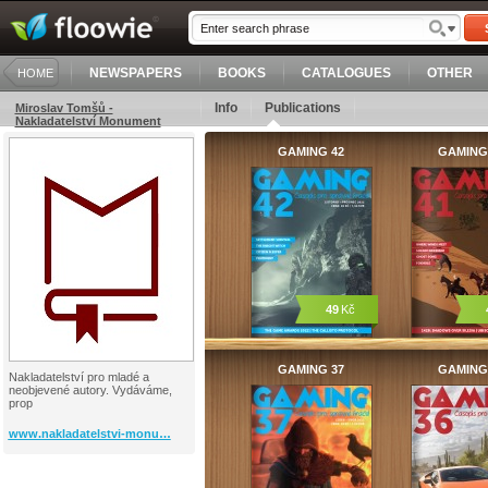
NEWSPAPERS
BOOKS
CATALOGUES
OTHER
HOME
Info
Publications
Miroslav Tomšů -
Nakladatelství Monument
GAMING 42
GAMING
49
Kč
GAMING 37
GAMING
Nakladatelství pro mladé a
neobjevené autory. Vydáváme,
prop
www.nakladatelstvi-monu…