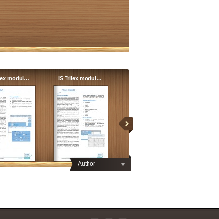
ilex modul…
IS Trilex modul…
Author