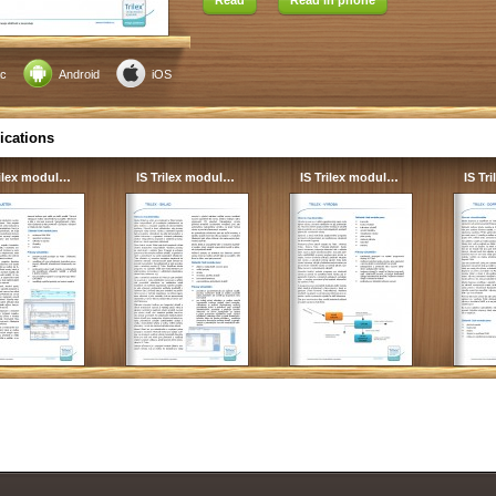
Read
Read in phone
c
Android
iOS
ications
rilex modul…
IS Trilex modul…
IS Trilex modul…
IS Tr