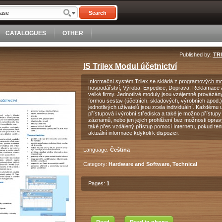
Search
CATALOGUES
OTHER
Published by:
TRI
IS Trilex Modul účetnictví
Informační systém Trilex se skládá z programových mod
hospodářství, Výroba, Expedice, Doprava, Reklamace a da
velké firmy. Jednotlivé moduly jsou vzájemně provázány
formou sestav (účetních, skladových, výrobních apod.) 
jednotlivých uživatelů jsou zcela individuální. Každému 
přístupová i výrobní střediska a také je možno přístup
záznamů, nebo jen jejich prohlížení bez možnosti opravy
také přes vzdálený přístup pomocí Internetu, pokud ten
aktuální informace kdykoli k dispozici.
Language:
Čeština
Category:
Hardware and Software, Technical
Pages:
1