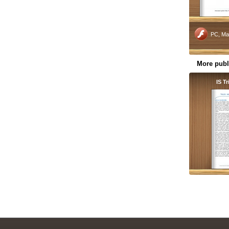
PC, Ma
More publ
IS T