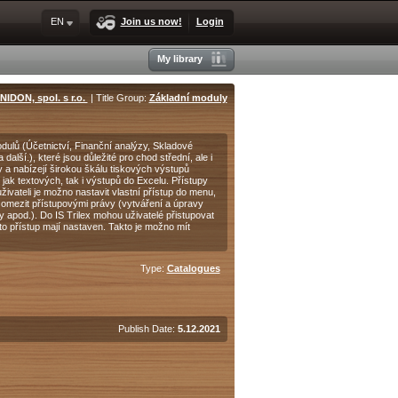
EN
Join us now!
Login
My library
NIDON, spol. s r.o.
| Title Group:
Základní moduly
ulů (Účetnictví, Finanční analýzy, Skladové
lší.), které jsou důležité pro chod střední, ale i
 a nabízejí širokou škálu tiskových výstupů
jak textových, tak i výstupů do Excelu. Přístupy
uživateli je možno nastavit vlastní přístup do menu,
y omezit přístupovými právy (vytváření a úpravy
 apod.). Do IS Trilex mohou uživatelé přistupovat
to přístup mají nastaven. Takto je možno mít
Type:
Catalogues
Publish Date:
5.12.2021