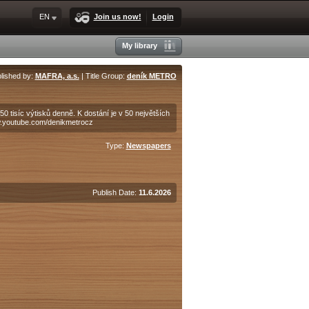
EN
Join us now!
Login
My library
lished by:
MAFRA, a.s.
| Title Group:
deník METRO
0 tisíc výtisků denně. K dostání je v 50 největších
.youtube.com/denikmetrocz
Type:
Newspapers
Publish Date:
11.6.2026