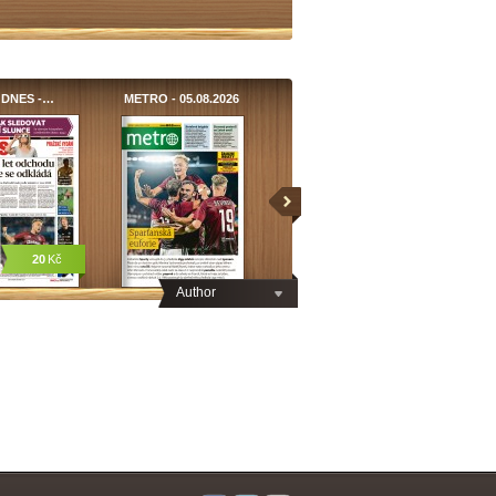
 DNES -…
METRO - 05.08.2026
20
Kč
Author