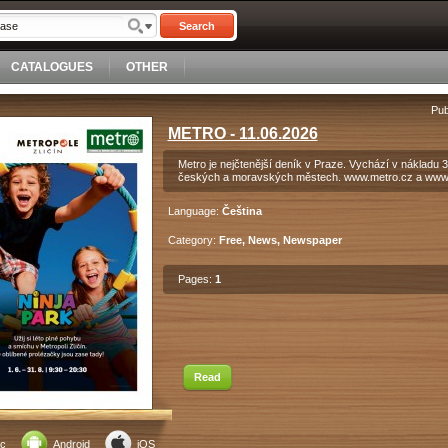
Search
CATALOGUES
OTHER
Pub
METRO - 11.06.2026
Metro je nejčtenější deník v Praze. Vychází v nákladu 35
českých a moravských městech. www.metro.cz a www
Language:
Čeština
Category:
Free, News, Newspaper
Pages:
1
Read
c
Android
iOS