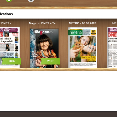
ications
 DNES -…
Magazín DNES + Tv…
METRO - 06.08.2026
MF
20
Kč
20
Kč