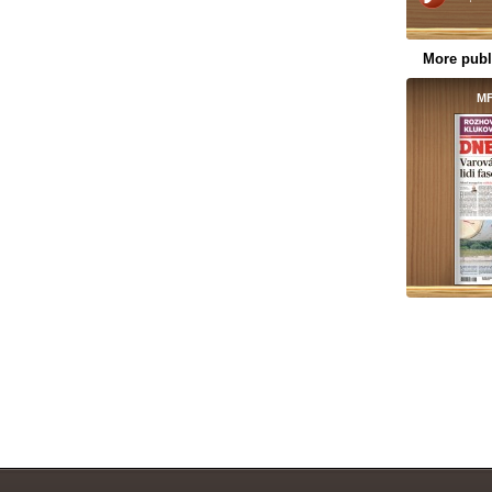
More publ
MF