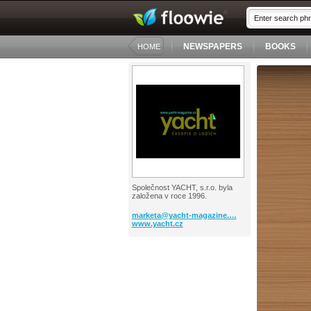
NEWSPAPERS
BOOKS
HOME
Společnost YACHT, s.r.o. byla
založena v roce 1996.
marketa@yacht-magazine.…
www.yacht.cz