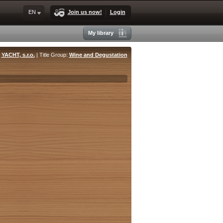
EN
Join us now!
Login
My library
:
YACHT, s.r.o.
| Title Group:
Wine and Degustation