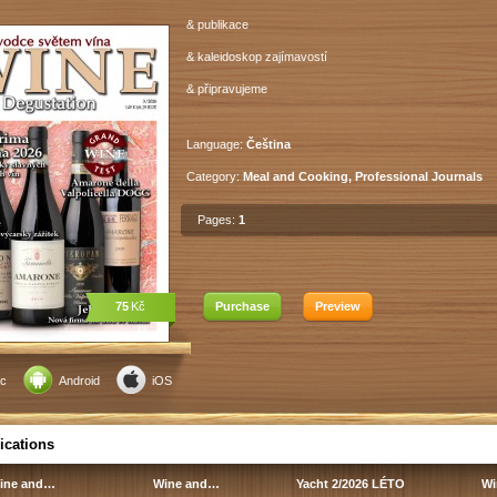
& publikace
& kaleidoskop zajímavostí
& připravujeme
Language:
Čeština
Category:
Meal and Cooking, Professional Journals
Pages:
1
75
Kč
Purchase
Preview
c
Android
iOS
ications
ine and…
Wine and…
Yacht 2/2026 LÉTO
Wi