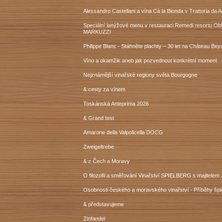
Alessandro Castellani a vína Cà la Bionda v Trattoria da A
Speciální lanýžové menu v restauraci Remedi resortu Ob
MARKUZZI
Philippe Blanc - Stáhněte plachty – 30 let na Château Bey
Víno a okamžik aneb jak pozvednout konkrétní moment
Nejznámější vinařské regiony světa Bourgogne
& cesty za vínem
Toskánská Anteprima 2026
& Grand test
Amarone della Valpolicella DOCG
Zweigeltrebe
& z Čech a Moravy
O filozofii a směřování Vinařství SPIELBERG s majitele
Osobnosti českého a moravského vinařství - Příběhy šp
& představujeme
Zinfandel