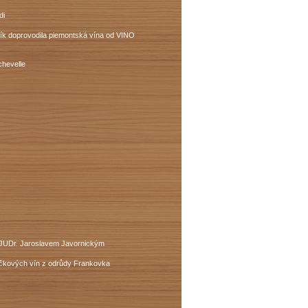
di
lík doprovodila piemontská vína od VINO
chevelle
m JUDr. Jaroslavem Javornickým
ičkových vín z odrůdy Frankovka