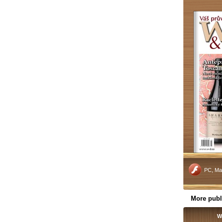
PC, Ma
More publ
W