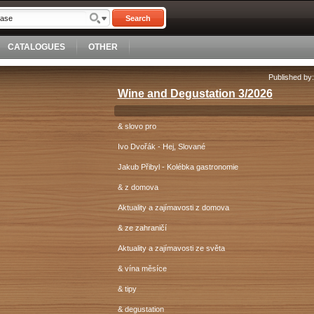
Search
CATALOGUES
OTHER
Published by
Wine and Degustation 3/2026
& slovo pro
Ivo Dvořák - Hej, Slované
Jakub Přibyl - Kolébka gastronomie
& z domova
Aktuality a zajímavosti z domova
& ze zahraničí
Aktuality a zajímavosti ze světa
& vína měsíce
& tipy
& degustation