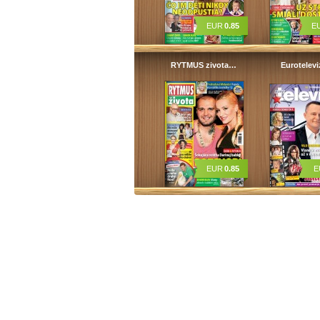
EUR
0.85
E
RYTMUS zivota…
Eurotelev
EUR
0.85
E