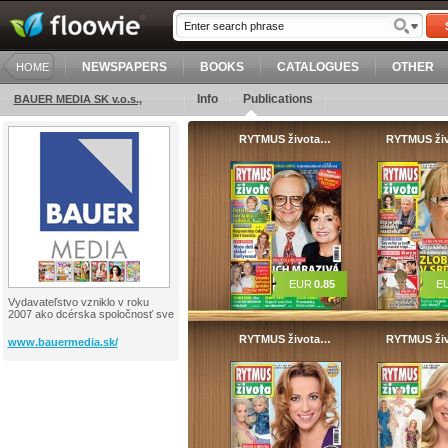
NEWSPAPERS
BOOKS
CATALOGUES
OTHER
HOME
Info
Publications
BAUER MEDIA SK v.o.s.,
RYTMUS života…
RYTMUS ži
EUR
0.85
E
Vydavateľstvo vzniklo v roku
2007 ako dcérska spoločnosť sve
RYTMUS života…
RYTMUS ži
www.bauermedia.sk/