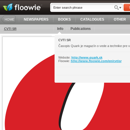
NEWSPAPERS
BOOKS
CATALOGUES
OTHER
HOME
Info
Publications
CVTI SR
CVTI SR
Časopis Quark je magazín o vede a technike pre 
Website:
http://www.quark.sk
Floowie:
http://www.floowie.com/en/cvtisr