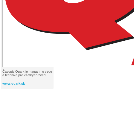
Časopis Quark je magazín o vede
a technike pre všetkých zved
www.quark.sk