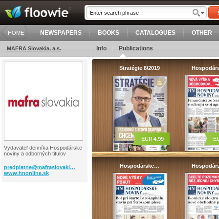
NEWSPAPERS
BOOKS
CATALOGUES
OTHER
HOME
Info
Publications
MAFRA Slovakia, a.s.
Stratégie 8/2019
Hospodár
EUR
4.99
E
Vydavateľ denníka Hospodárske
noviny a odborných titulov
Hospodárske…
Hospodár
predplatne@mafraslovaki…
www.hnonline.sk