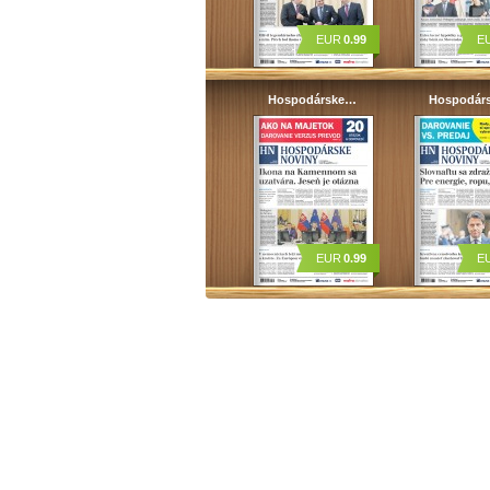
EUR
0.99
E
Hospodárske…
Hospodár
EUR
0.99
E